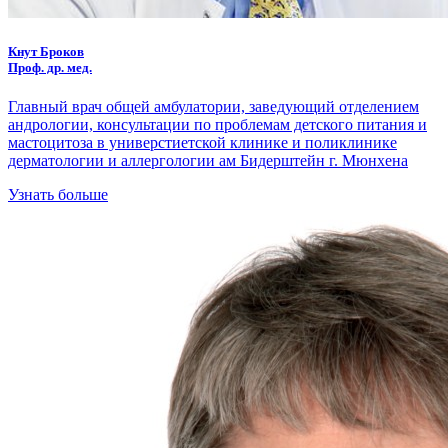
Кнут Броков
Проф. др. мед.
Главный врач общей амбулатории, заведующий отделением
андрологии, консультации по проблемам детского питания и
мастоцитоза в универстиетской клинике и поликлинике
дерматологии и аллергологии ам Бидерштейн г. Мюнхена
Узнать больше