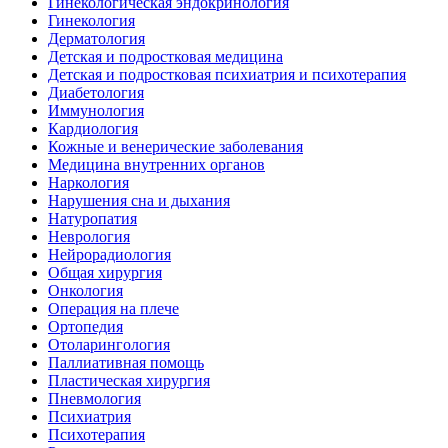
Гинекологическая эндокринология
Гинекология
Дерматология
Детская и подростковая медицина
Детская и подростковая психиатрия и психотерапия
Диабетология
Иммунология
Кардиология
Кожные и венерические заболевания
Медицина внутренних органов
Наркология
Нарушения сна и дыхания
Натуропатия
Неврология
Нейрорадиология
Общая хирургия
Онкология
Операция на плече
Ортопедия
Отоларингология
Паллиативная помощь
Пластическая хирургия
Пневмология
Психиатрия
Психотерапия